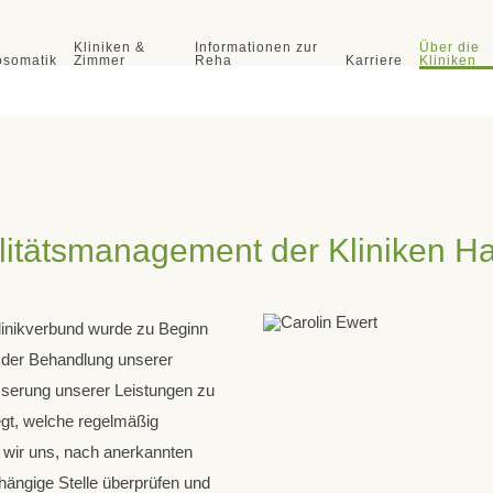
Kliniken &
Informationen zur
Über die
osomatik
Zimmer
Reha
Karriere
Kliniken
itätsmanagement der Kliniken Ha
inikverbund wurde zu Beginn
UKR - Urologisches Kompetenzzentrum für die Rehabilitation
ät der Behandlung unserer
llental
Klinik Birkental
sserung unserer Leistungen zu
egt, welche regelmäßig
Klinik Wildetal
Klinik Quellental
n wir uns, nach anerkannten
Fachklinik für uroonkologische,
Fachklinik für uroonkologische
hängige Stelle überprüfen und
urologische, nephrologische
Rehabilitation und