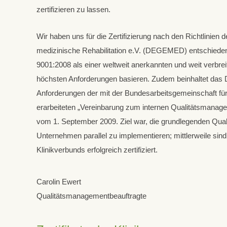
zertifizieren zu lassen.
05621/881100
specia
Günter-Hartenstein-Str. 8
Wir haben uns für die Zertifizierung nach den Richtlinien 
34537 Bad Wildungen
medizinische Rehabilitation e.V. (DEGEMED) entschiede
9001:2008 als einer weltweit anerkannten und weit verbrei
Tel: 0 56 21 - 880
höchsten Anforderungen basieren. Zudem beinhaltet da
Fax: 0 56 21 - 88 10 57
Anforderungen der mit der Bundesarbeitsgemeinschaft für
erarbeiteten „Vereinbarung zum internen Qualitätsmanag
leitung@kliniken-
vom 1. September 2009. Ziel war, die grundlegenden Qua
hartenstein.de
Unternehmen parallel zu implementieren; mittlerweile sind 
Klinikverbunds erfolgreich zertifiziert.
Carolin Ewert
Qualitätsmanagementbeauftragte