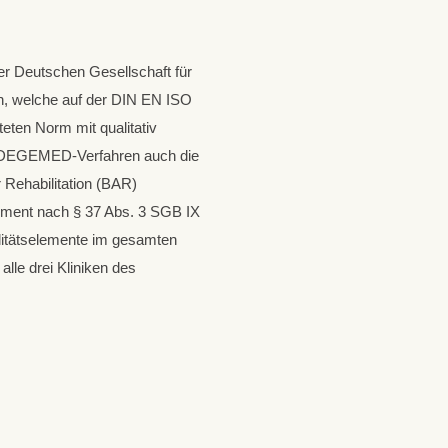
und orthopädische
Anschlussheilbehandlung
l@kliniken-hartenstein.de
Rehabilitation und
Anschlussheilbehandlung
Dr.-Herbert-Kienle-Str. 6
der Deutschen Gesellschaft für
34537 Bad Wildungen
n, welche auf der DIN EN ISO
Günter-Hartenstein-Str. 8
teten Norm mit qualitativ
34537 Bad Wildungen
Tel: 0 56 21 - 750
s DEGEMED-Verfahren auch die
Fax: 0 56 21 - 75 11 01
 Rehabilitation (BAR)
Tel: 0 56 21 - 880
ement nach § 37 Abs. 3 SGB IX
Fax: 0 56 21 - 88 10 27
verwaltung-
litätselemente im gesamten
quellental@kliniken-
alle drei Kliniken des
verwaltung-wildetal@kliniken-
hartenstein.de
hartenstein.de