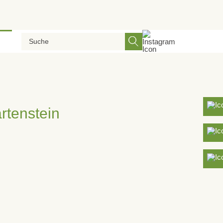
Zurück
rtenstein
Klinik Birkental
Fachklinik für Orthopädie und
Psychosomatik