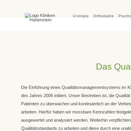
Urologie
Orthopädie
Psych
Das Qual
Die Einführung eines Qualitätsmanagementsystems im Kl
des Jahres 2006 initiiert. Unser Bestreben ist, die Qualit
Klinik Wildetal & Klinik Que
Patienten zu überwachen und kontinuierlich an der Verbe
arbeiten. Hierfür haben wir messbare Kennzahlen festgel
Kliniken Hartenstein
ausgewertet und analysiert werden. Weiterhin verpflichte
Hauptverwaltung
Qualitätsstandards zu arbeiten und diese durch eine unab