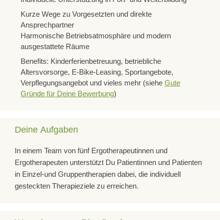
Kurze Wege zu Vorgesetzten und direkte
Tel: 0 56 21 - 760
Ansprechpartner
Harmonische Betriebsatmosphäre und modern
Fax: 0 56 21 - 76 10 09
ausgestattete Räume
Benefits: Kinderferienbetreuung, betriebliche
verwaltung-birkental@kliniken-hartenstein.de
Altersvorsorge, E-Bike-Leasing, Sportangebote,
Verpflegungsangebot und vieles mehr (siehe
Gute
Gründe für Deine Bewerbung
)
Deine Aufgaben
In einem Team von fünf Ergotherapeutinnen und
Ergotherapeuten unterstützt Du Patientinnen und Patienten
in Einzel-und Gruppentherapien dabei, die individuell
gesteckten Therapieziele zu erreichen.