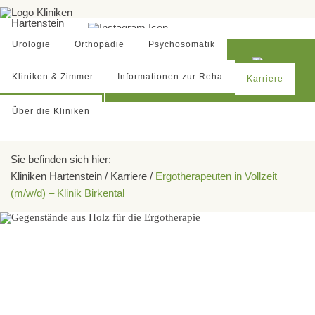
Urologie
Orthopädie
Psychosomatik
Kliniken & Zimmer
Informationen zur Reha
Karriere
Anfahrt
Lagepläne
Kontakt
Zurück
Über die Kliniken
Sie befinden sich hier:
Kliniken Hartenstein
Kliniken Hartenstein
/
Karriere
/
Ergotherapeuten in Vollzeit
Hauptverwaltung
(m/w/d) – Klinik Birkental
Klinik Wildetal & Klinik Quellental
Günter-Hartenstein-Str. 8
Klinik Birkental
34537 Bad Wildungen
Tel: 0 56 21 - 880
Fax: 0 56 21 - 88 10 57