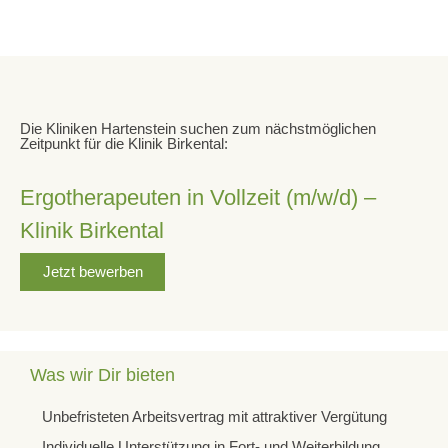
Klinik Quellental
Fachklinik für uroonkologische Rehabilitation und
Anschlussheilbehandlung
Dr.-Herbert-Kienle-Str. 6
Die Kliniken Hartenstein suchen zum nächstmöglichen
34537 Bad Wildungen
Zeitpunkt für die Klinik Birkental:
Tel: 0 56 21 - 750
Ergotherapeuten in Vollzeit (m/w/d) –
Fax: 0 56 21 - 75 11 01
Klinik Birkental
verwaltung-quellental@kliniken-hartenstein.de
Jetzt bewerben
Klinik Birkental
Fachklinik für Orthopädie und Psychosomatik
Was wir Dir bieten
Unbefristeten Arbeitsvertrag mit attraktiver Vergütung
Zur Herche 2
34537 Bad Wildungen
Individuelle Unterstützung in Fort- und Weiterbildung