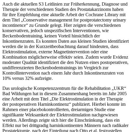
Auch die aktuellen S3 Leitlinien zur Früherkennung, Diagnose und
Therapie der verschiedenen Stadien des Prostatakarzinoms haben
für ihre Empfehlung eine aktuelle Arbeit der Cochrane Library mit
dem Titel „Conservative management for postprotatectomy urinary
incontinence“ zu Grunde gelegt. Hier zeigten die verschiedenen
konservativen, jedoch unspezifischen Interventionen, wie
Beckenbodentraining, keinen Vorteil hinsichtlich der
Inkontinenzraten. Es konnten Daten aus kleinen Studien identifiziert
werden die in der Kurzzeitbeobachtung darauf hindeuten, dass
Elektrostimulation, externe Magnetintervention oder eine
Kombination möglicherweise effektiv seien. Zudem wurde Evidenz
moderater Qualität identifiziert die den Nutzen eines postoperativen,
undifferenzierten Beckenbodentrainings im Vergleich zur
Kontrollintervention nach einem Jahr durch Inkontinenzraten von
10% versus 32% aufzeigte.
Das urologische Kompetenzzentrum für die Rehabilitation „UKR“
Bad Wildungen hat in diesem Zusammenhang bereits im Jahr 2005
eine Arbeit mit dem Titel „Die Elektrostimulation in der Therapie
der postoperativen Harninkontinenz“ publiziert. Hierbei konnte im
Rahmen einer placebokontrollierten, dreiarmigen Studie eine
signifikante Wirksamkeit der Elektrostimulation nachgewiesen
werden. Allerdings zeigte sich hier die Einschränkung, dass ein
Effekt nur bei drittgradig harninkontinenten Männern nach radikaler
Prostatektomie, nach der Einteilung nach Otto et al. festzustellen