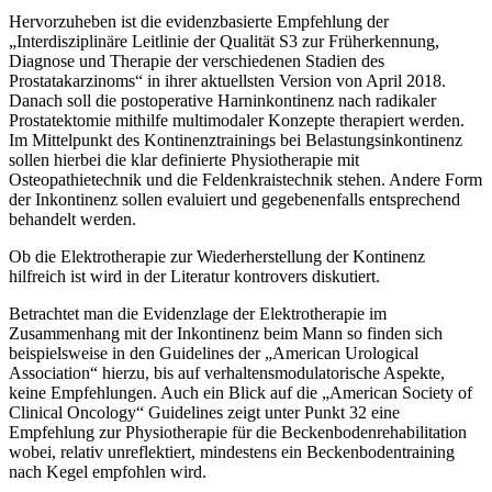
Hervorzuheben ist die evidenzbasierte Empfehlung der
„Interdisziplinäre Leitlinie der Qualität S3 zur Früherkennung,
Diagnose und Therapie der verschiedenen Stadien des
Prostatakarzinoms“ in ihrer aktuellsten Version von April 2018.
Danach soll die postoperative Harninkontinenz nach radikaler
Prostatektomie mithilfe multimodaler Konzepte therapiert werden.
Im Mittelpunkt des Kontinenztrainings bei Belastungsinkontinenz
sollen hierbei die klar definierte Physiotherapie mit
Osteopathietechnik und die Feldenkraistechnik stehen. Andere Form
der Inkontinenz sollen evaluiert und gegebenenfalls entsprechend
behandelt werden.
Ob die Elektrotherapie zur Wiederherstellung der Kontinenz
hilfreich ist wird in der Literatur kontrovers diskutiert.
Betrachtet man die Evidenzlage der Elektrotherapie im
Zusammenhang mit der Inkontinenz beim Mann so finden sich
beispielsweise in den Guidelines der „American Urological
Association“ hierzu, bis auf verhaltensmodulatorische Aspekte,
keine Empfehlungen. Auch ein Blick auf die „American Society of
Clinical Oncology“ Guidelines zeigt unter Punkt 32 eine
Empfehlung zur Physiotherapie für die Beckenbodenrehabilitation
wobei, relativ unreflektiert, mindestens ein Beckenbodentraining
nach Kegel empfohlen wird.