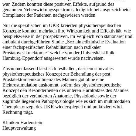
war. Zudem konnten diese positiven Effekte, aufgrund des
genannten Nebenwirkungsspektrums, lediglich bei ausgezeichneter
Compliance der Patienten nachgewiesen werden.
Nur die spezifischen im UKR kreierten physiotherapeutischen
Konzepte konnten mehrfach ihre Wirksamkeit und Effektivität, wie
beispielsweise in der prospektiven, im Vergleich von stationärer und
ambulant durchgeführten Studie „Sozialmedizinische Evaluation
einer fachspezifischen Rehabilitation nach radikaler
Prostatovesikulektomie“ welche von der Universitätsklinik
Hamburg-Eppendorf ausgewertet wurde nachweisen.
Zusammenfassend lässt sich festhalten, dass ein sinnvolles
physiotherapeutisches Konzept zur Behandlung der post
Prostatektomieinkontinenz des Mannes gut ohne eine
Elektrostimulation auskommt, sofern das physiotherapeutische
Konzept den Besonderheiten des unteren Harntraktes des Mannes
bezüglich der veränderten Anatomie, Physiologie sowie der
zugrunde liegenden Pathophysiologie wie es sich im multimodalen
Therapiekonzept des UKR wiederspiegelt und praktiziert wird
Rechnung trägt.
Kliniken Hartenstein
Hauptverwaltung