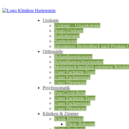
Urologie
Urologie – Uroonkologie
Neuro-Urologie
Radiotherapie
Nephrologie
Inkontinenz Biofeedback nach Prostata-
Orthopädie
Behandlungskonzept
Behandlungsschwerpunkte
Medizinisch-beruflich orientierte Rehabili
Unser Fachärzte-Team
Unser Fachpersonal
Unser Pflegeteam
Psychosomatik
Post-Covid-Reha
Unser Fachärzte-Team
Unser Fachpersonal
Unser Pflegeteam
Kliniken & Zimmer
Klinik Birkental
Pflege Birkental