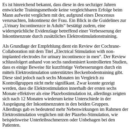
Es ist hinreichend bekannt, dass diese in den sechziger Jahren
entwickelte Trainingsmethode keine vergleichbaren Erfolge beim
Mann aufweist verglichen mit der, aufgrund eines Descensus
verursachten, Inkontinenz der Frau. Ein Blick in die Guidelines zur
„Urinary Incontinenzce in Adults“ bestätigt zudem, eine
widersprüchliche Evidenzlage betreffend einer Verbesserung der
Inkontinenzrate durch zusätzliches Elektrostimulationstraining.
Als Grundlage der Empfehlung dient ein Review der Cochrane-
Collaboration mit dem Titel „Electrical Stimulation with non-
implanted electrodes for urinary incontinence in men“. Der Review
schlussfolgert anhand von sechs randomisiert kontrollierten Studien,
dass es einige Beweise für kurzfristige Verbesserungen durch ein
mittels Elektrostimulation unterstütztes Beckenbodentraining gibt.
Diese sind jedoch nach sechs Monaten im Vergleich zu
Kontrollgruppen nicht mehr signifikant. Zwar konnte gezeigt
werden, dass die Elektrostimulation innerhalb der ersten sechs
Monate effektiver als eine Plazebostimulation ist, allerdings zeigten
sich nach 12 Monaten wiederum keine Unterschiede in der
Ausprägung der Inkontinenzraten in den beiden Gruppen.
Allerdings gab es bedeutend mehr Nebenwirkungen im Rahmen der
Elektrostimulation verglichen mit der Plazebo-Stimulation, wie
beispielsweise Unterleibsschmerzen oder Unbehagen bei den
Patienten.