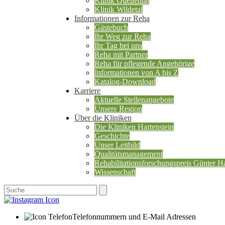
Klinik Quellental
Klinik Wildetal
Informationen zur Reha
Gästebuch
Ihr Weg zur Reha
Ihr Tag bei uns
Reha mit Partner
Reha für pflegende Angehörige
Informationen von A bis Z
Katalog-Download
Karriere
Aktuelle Stellenangebote
Unsere Region
Über die Kliniken
Die Kliniken Hartenstein
Geschichte
Unser Leitbild
Qualitätsmanagement
Rehabilitationsforschungspreis Günter Ha
Wissenschaft
Telefonnummern und E-Mail Adressen