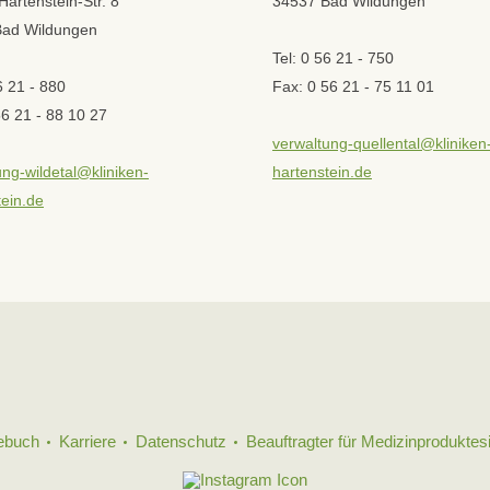
Hartenstein-Str. 8
34537 Bad Wildungen
Bad Wildungen
Tel: 0 56 21 - 750
6 21 - 880
Fax: 0 56 21 - 75 11 01
56 21 - 88 10 27
verwaltung-quellental@kliniken
ung-wildetal@kliniken-
hartenstein.de
tein.de
ebuch
Karriere
Datenschutz
Beauftragter für Medizinproduktes