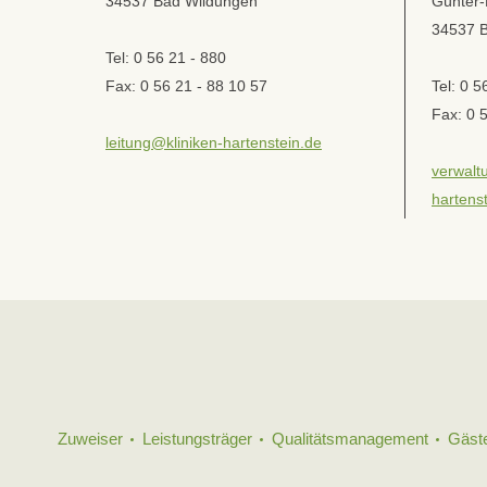
34537 Bad Wildungen
Günter-
34537 
Tel: 0 56 21 - 880
Fax: 0 56 21 - 88 10 57
Tel: 0 5
Fax: 0 
leitung@kliniken-hartenstein.de
verwalt
hartens
Zuweiser
Leistungsträger
Qualitätsmanagement
Gäst