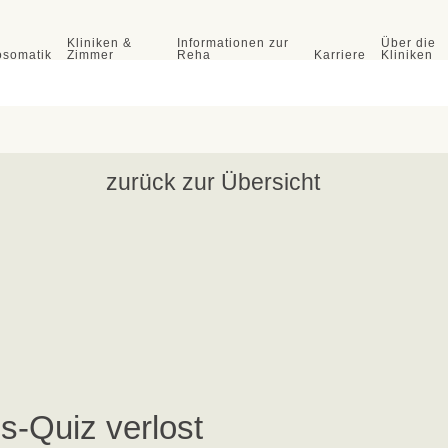
Kliniken &
Informationen zur
Über die
osomatik
Zimmer
Reha
Karriere
Kliniken
zurück zur Übersicht
UKR - Urologisches Kompetenzzentrum für die Rehabilitation
llental
Klinik Birkental
Klinik Wildetal
Klinik Quellental
Fachklinik für uroonkologische,
Fachklinik für uroonkologische
-Quiz verlost
urologische, nephrologische
Rehabilitation und