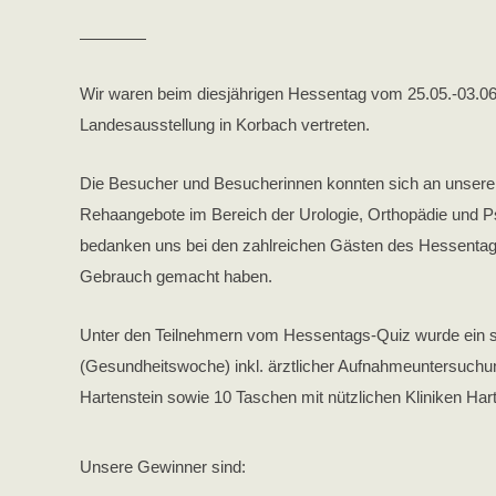
05621/881100
specia
Günter-Hartenstein-Str. 8
Wir waren beim diesjährigen Hessentag vom 25.05.-03.06
34537 Bad Wildungen
Landesausstellung in Korbach vertreten.
Tel: 0 56 21 - 880
Die Besucher und Besucherinnen konnten sich an unser
Fax: 0 56 21 - 88 10 57
Rehaangebote im Bereich der Urologie, Orthopädie und P
bedanken uns bei den zahlreichen Gästen des Hessentag
leitung@kliniken-
Gebrauch gemacht haben.
hartenstein.de
Unter den Teilnehmern vom Hessentags-Quiz wurde ein si
(Gesundheitswoche) inkl. ärztlicher Aufnahmeuntersuchun
Hartenstein sowie 10 Taschen mit nützlichen Kliniken Harte
Unsere Gewinner sind: