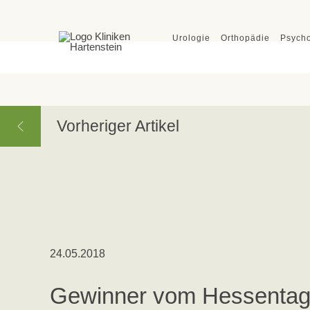
Urologie
Orthopädie
Psych
Vorheriger Artikel
Klinik Wildetal & Klinik Que
24.05.2018
Kliniken Hartenstein
Hauptverwaltung
Gewinner vom Hessentags