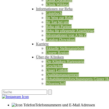
Klinik Quellental
Klinik Wildetal
Informationen zur Reha
Gästebuch
Ihr Weg zur Reha
Ihr Tag bei uns
Reha mit Partner
Reha für pflegende Angehörige
Informationen von A bis Z
Katalog-Download
Karriere
Aktuelle Stellenangebote
Unsere Region
Über die Kliniken
Die Kliniken Hartenstein
Geschichte
Unser Leitbild
Qualitätsmanagement
Rehabilitationsforschungspreis Günter Ha
Wissenschaft
Telefonnummern und E-Mail Adressen