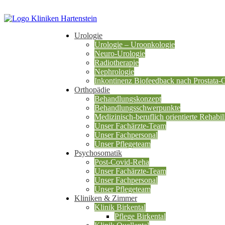
Urologie
Urologie – Uroonkologie
Neuro-Urologie
Radiotherapie
Nephrologie
Inkontinenz Biofeedback nach Prostata-
Orthopädie
Behandlungskonzept
Behandlungsschwerpunkte
Medizinisch-beruflich orientierte Rehabili
Unser Fachärzte-Team
Unser Fachpersonal
Unser Pflegeteam
Psychosomatik
Post-Covid-Reha
Unser Fachärzte-Team
Unser Fachpersonal
Unser Pflegeteam
Kliniken & Zimmer
Klinik Birkental
Pflege Birkental